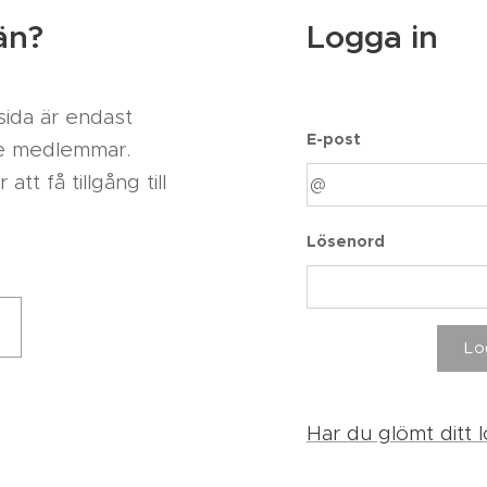
än?
Logga in
ida är endast
E-post
ade medlemmar.
t få tillgång till
Lösenord
Lo
Har du glömt ditt 