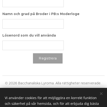
Namn och grad på Broder i PB:s Moderloge
Lösenord som du vill använda
Registrera
© 2026 Bacchanaliska Lyrorna. Alla rättigheter reserverade.
Läs vår integritetspolicy, våra allmänna villkor och om
användning av cookies i menyns "Villkor och integritet"
Vi använder cookies för att möjliggöra en korrekt funktion
och säkerhet på vår hemsida, och för att erbjuda dig bästa
Cookies