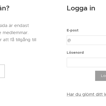
än?
Logga in
ida är endast
E-post
ade medlemmar.
t få tillgång till
Lösenord
Lo
Har du glömt ditt 