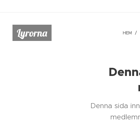
Lyrorna
HEM
Denna
Denna sida inne
medlemma