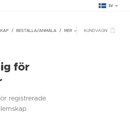
SV
SKAP
BESTÄLLA/ANMÄLA
MER
KUNDVAGN
ig för
r
för registrerade
dlemskap.